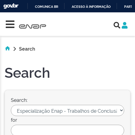
COMUNICA BR
ACESSO À INFORMAÇÃO
PARTI
Skip navigation
IR
PARA
O
CONTEÚDO
Search
Search
Search:
for