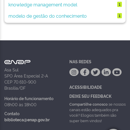
knowledge management model
1
modelo de gestão do conhecimento
1
NAS REDES
Asa Sul
SPO Área Especial 2-A
CEP 70.610-900
ACESSIBILIDADE
Brasília/DF
DEIXE SEU FEEDBACK
Horário de funcionamento
Compartilhe conosco
se nossos
08h00 às 18h00
canais estão adequados pra
Contato
você? Elogios também são
biblioteca@enap.gov.br
super bem vindos!