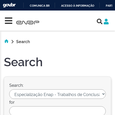
COMUNICA BR
ACESSO À INFORMAÇÃO
PARTI
Skip navigation
IR
PARA
O
CONTEÚDO
Search
Search
Search:
for