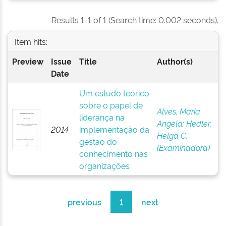
Results 1-1 of 1 (Search time: 0.002 seconds).
Item hits:
Preview
Issue
Title
Author(s)
Date
Um estudo teórico
sobre o papel de
Alves, Maria
liderança na
Angela
;
Hedler,
2014
implementação da
Helga C.
gestão do
(Examinadora)
conhecimento nas
organizações
previous
1
next