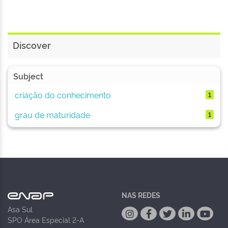
Discover
Subject
criação do conhecimento
1
grau de maturidade
1
NAS REDES
Asa Sul
SPO Área Especial 2-A