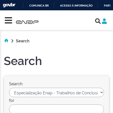
COMUNICA BR
ACESSO À INFORMAÇÃO
PARTI
Skip navigation
IR
PARA
O
CONTEÚDO
Search
Search
Search:
for