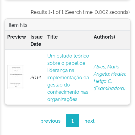
Results 1-1 of 1 (Search time: 0.002 seconds).
Item hits:
Preview
Issue
Title
Author(s)
Date
Um estudo teórico
sobre o papel de
Alves, Maria
liderança na
Angela
;
Hedler,
2014
implementação da
Helga C.
gestão do
(Examinadora)
conhecimento nas
organizações
previous
1
next