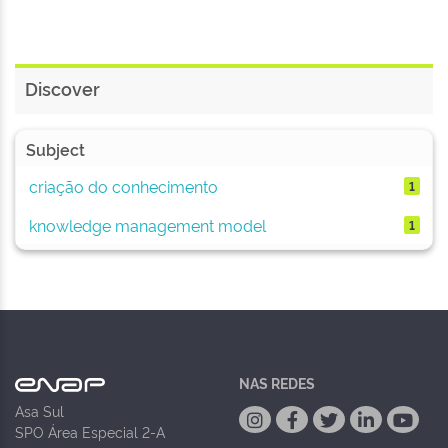
Discover
Subject
criação do conhecimento
1
knowledge management model
1
NAS REDES
Asa Sul
SPO Área Especial 2-A