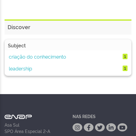
Discover
Subject
criação do conhecimento
1
leadership
1
NAS REDES
Asa Sul
SPO Área Especial 2-A