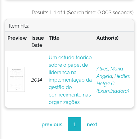
Results 1-1 of 1 (Search time: 0.003 seconds).
Item hits:
Preview
Issue
Title
Author(s)
Date
Um estudo teórico
sobre o papel de
Alves, Maria
liderança na
Angela
;
Hedler,
2014
implementação da
Helga C.
gestão do
(Examinadora)
conhecimento nas
organizações
previous
1
next