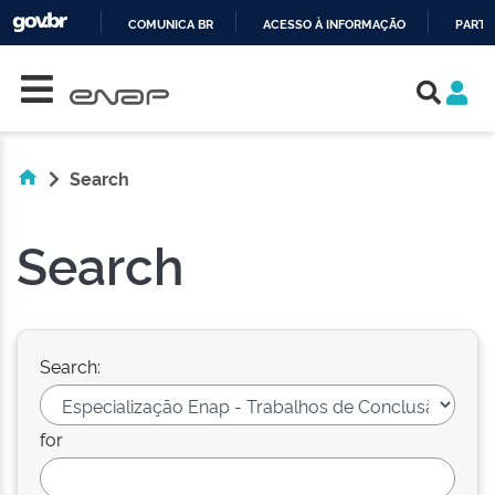
COMUNICA BR
ACESSO À INFORMAÇÃO
PARTI
Skip navigation
IR
PARA
O
CONTEÚDO
Search
Search
Search:
for