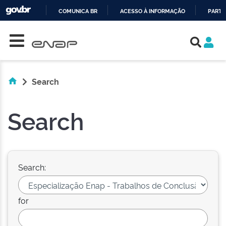
COMUNICA BR
ACESSO À INFORMAÇÃO
PARTI
Skip navigation
IR
PARA
O
CONTEÚDO
Search
Search
Search:
for