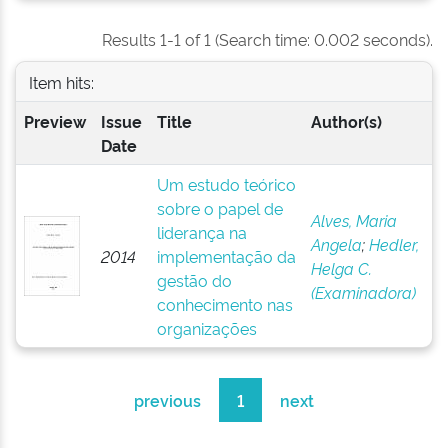
Results 1-1 of 1 (Search time: 0.002 seconds).
Item hits:
Preview
Issue
Title
Author(s)
Date
Um estudo teórico
sobre o papel de
Alves, Maria
liderança na
Angela
;
Hedler,
2014
implementação da
Helga C.
gestão do
(Examinadora)
conhecimento nas
organizações
previous
1
next