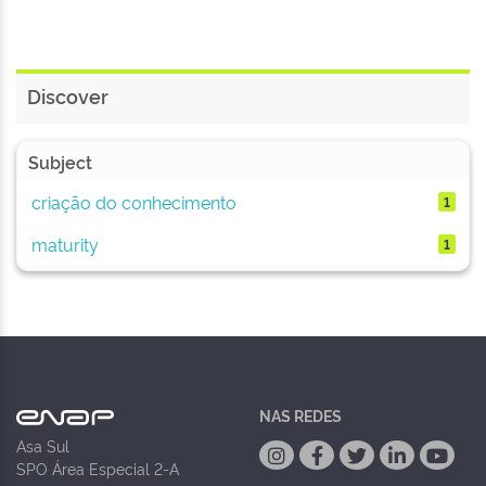
Discover
Subject
criação do conhecimento
1
maturity
1
NAS REDES
Asa Sul
SPO Área Especial 2-A