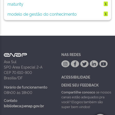
maturity
1
modelo de gestão do conhecimento
1
NAS REDES
Asa Sul
SPO Área Especial 2-A
CEP 70.610-900
ACESSIBILIDADE
Brasília/DF
DEIXE SEU FEEDBACK
Horário de funcionamento
Compartilhe conosco
se nossos
08h00 às 18h00
canais estão adequados pra
Contato
você? Elogios também são
biblioteca@enap.gov.br
super bem vindos!