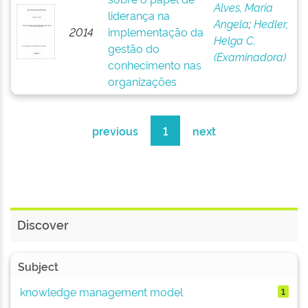
Alves, Maria
liderança na
Angela
;
Hedler,
2014
implementação da
Helga C.
gestão do
(Examinadora)
conhecimento nas
organizações
previous
1
next
Discover
Subject
knowledge management model
1