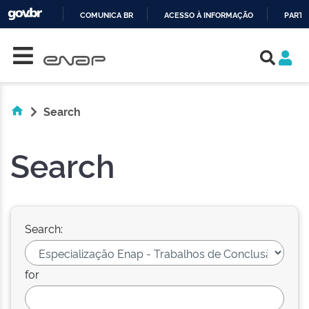
COMUNICA BR
ACESSO À INFORMAÇÃO
PARTI
Skip navigation
IR
PARA
O
CONTEÚDO
Search
Search
Search:
for