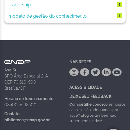
leadership
1
modelo de gestão do conhecimento
1
NAS REDES
Asa Sul
SPO Área Especial 2-A
CEP 70.610-900
ACESSIBILIDADE
Brasília/DF
DEIXE SEU FEEDBACK
Horário de funcionamento
Compartilhe conosco
se nossos
08h00 às 18h00
canais estão adequados pra
Contato
você? Elogios também são
biblioteca@enap.gov.br
super bem vindos!