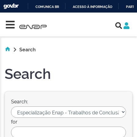
COMUNICA BR
ACESSO À INFORMAÇÃO
PARTI
Skip navigation
IR
PARA
O
CONTEÚDO
Search
Search
Search:
for