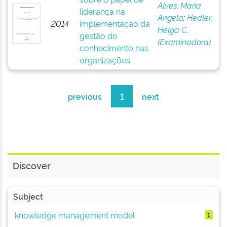
Alves, Maria
liderança na
Angela
;
Hedler,
2014
implementação da
Helga C.
gestão do
(Examinadora)
conhecimento nas
organizações
previous
1
next
Discover
Subject
knowledge management model
1