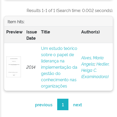
Results 1-1 of 1 (Search time: 0.002 seconds).
Item hits:
Preview
Issue
Title
Author(s)
Date
Um estudo teórico
sobre o papel de
Alves, Maria
liderança na
Angela
;
Hedler,
2014
implementação da
Helga C.
gestão do
(Examinadora)
conhecimento nas
organizações
previous
1
next