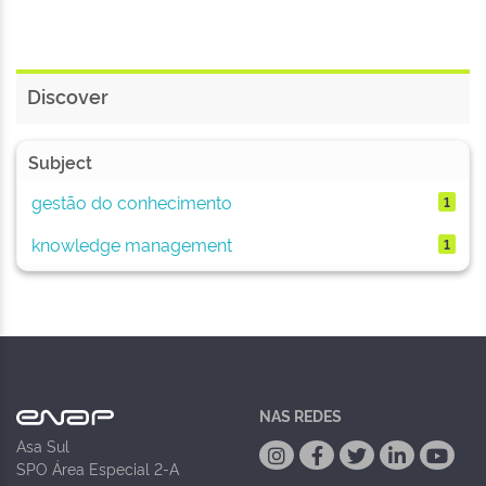
Discover
Subject
gestão do conhecimento
1
knowledge management
1
NAS REDES
Asa Sul
SPO Área Especial 2-A