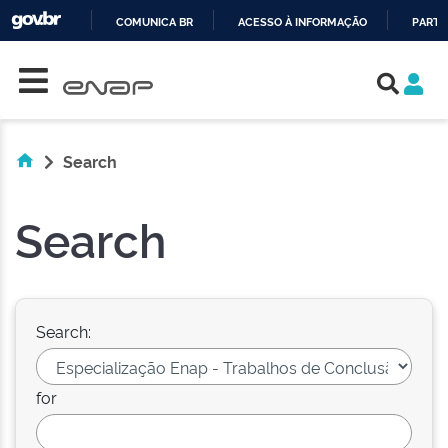
COMUNICA BR
ACESSO À INFORMAÇÃO
PARTI
Skip navigation
IR
PARA
O
CONTEÚDO
Search
Search
Search:
for