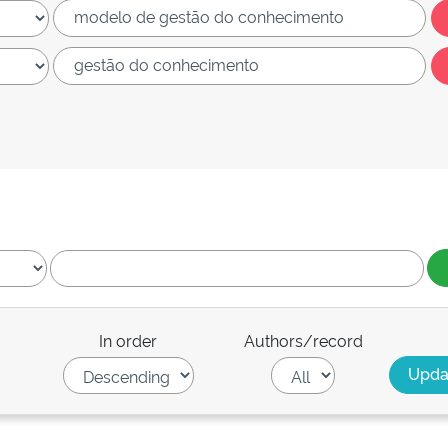
In order
Authors/record