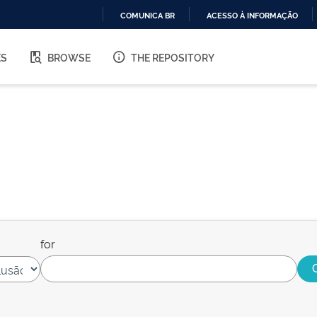
COMUNICA BR
ACESSO À INFORMAÇÃO
IR
PARA
ES
BROWSE
THE REPOSITORY
O
CONTEÚDO
for