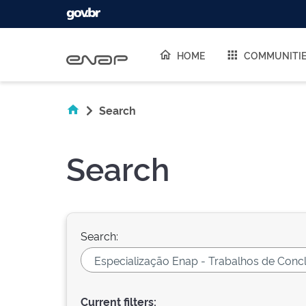
Skip navigation
HOME
COMMUNITI
Search
Search
Search:
Current filters: