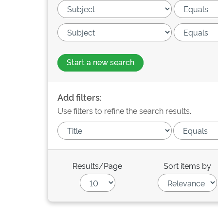
Start a new search
Add filters:
Use filters to refine the search results.
Results/Page
Sort items by