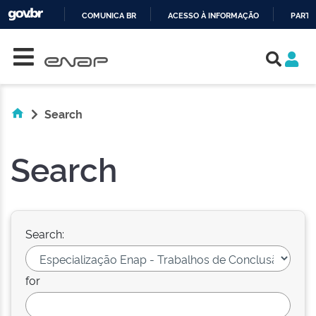
COMUNICA BR
ACESSO À INFORMAÇÃO
PARTI
Skip navigation
IR
PARA
O
CONTEÚDO
Search
Search
Search:
for