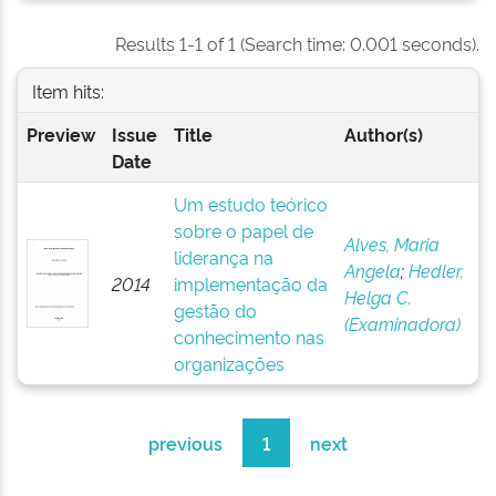
Results 1-1 of 1 (Search time: 0.001 seconds).
Item hits:
Preview
Issue
Title
Author(s)
Date
Um estudo teórico
sobre o papel de
Alves, Maria
liderança na
Angela
;
Hedler,
2014
implementação da
Helga C.
gestão do
(Examinadora)
conhecimento nas
organizações
previous
1
next