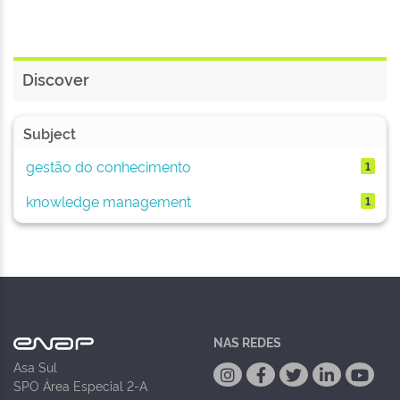
Discover
Subject
gestão do conhecimento
1
knowledge management
1
NAS REDES
Asa Sul
SPO Área Especial 2-A