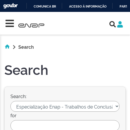
COMUNICA BR
ACESSO À INFORMAÇÃO
PARTI
Skip navigation
IR
PARA
O
CONTEÚDO
Search
Search
Search:
for