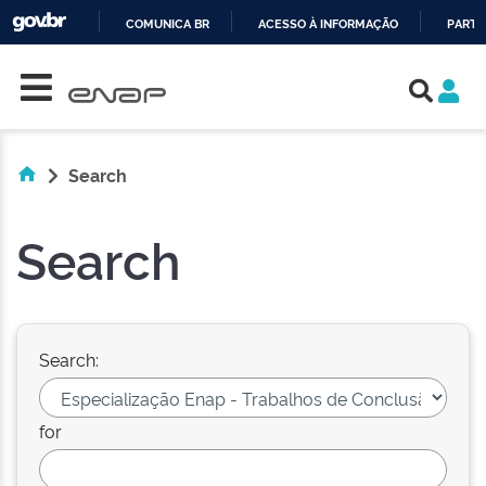
COMUNICA BR
ACESSO À INFORMAÇÃO
PARTI
Skip navigation
IR
PARA
O
CONTEÚDO
Search
Search
Search:
for