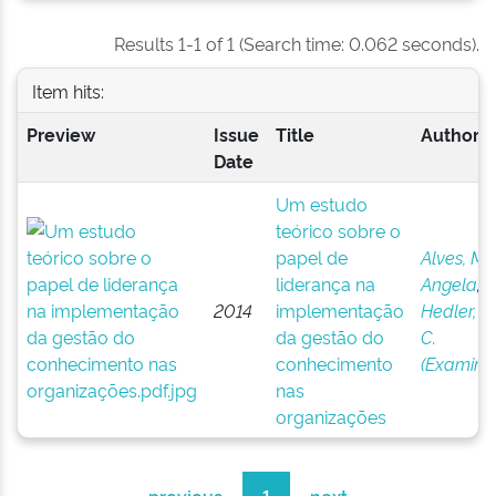
Results 1-1 of 1 (Search time: 0.062 seconds).
Item hits:
Preview
Issue
Title
Author(s
Date
Um estudo
teórico sobre o
papel de
Alves, Ma
liderança na
Angela
;
2014
implementação
Hedler, H
da gestão do
C.
conhecimento
(Examina
nas
organizações