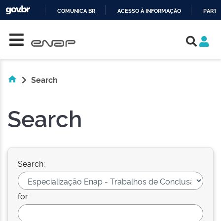
COMUNICA BR
ACESSO À INFORMAÇÃO
PARTI
Skip navigation
IR
PARA
O
CONTEÚDO
Search
Search
Search:
for