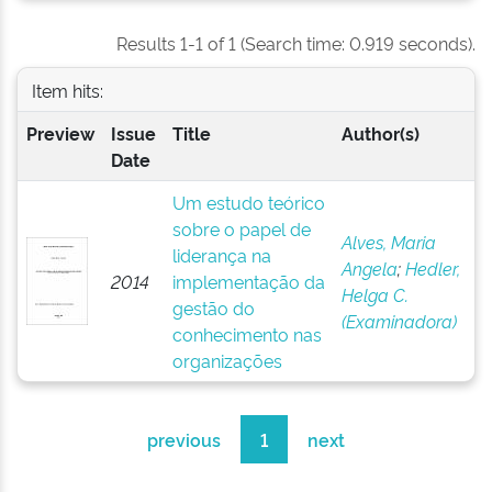
Results 1-1 of 1 (Search time: 0.919 seconds).
Item hits:
Preview
Issue
Title
Author(s)
Date
Um estudo teórico
sobre o papel de
Alves, Maria
liderança na
Angela
;
Hedler,
2014
implementação da
Helga C.
gestão do
(Examinadora)
conhecimento nas
organizações
previous
1
next