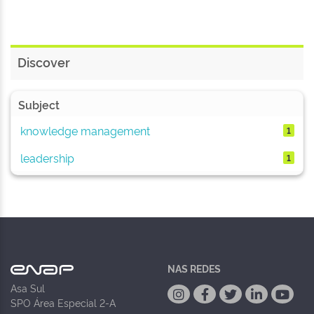
Discover
Subject
knowledge management
1
leadership
1
NAS REDES
Asa Sul
SPO Área Especial 2-A