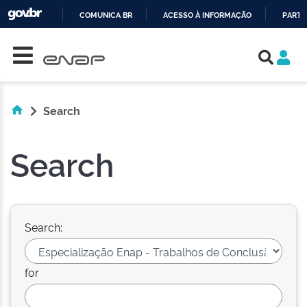
COMUNICA BR
ACESSO À INFORMAÇÃO
PARTI
Skip navigation
IR
PARA
O
CONTEÚDO
Search
Search
Search:
for