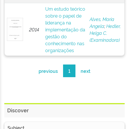
Um estudo teórico
sobre o papel de
Alves, Maria
liderança na
Angela
;
Hedler,
2014
implementação da
Helga C.
gestão do
(Examinadora)
conhecimento nas
organizações
previous
1
next
Discover
Subject