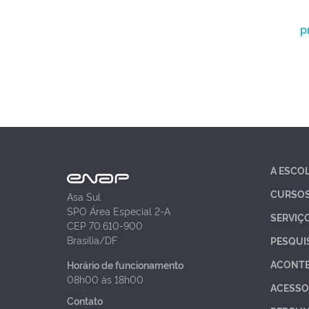
p
A ESCO
CURSO
Asa Sul
SPO Área Especial 2-A
SERVIÇ
CEP 70.610-900
Brasília/DF
PESQUI
ACONT
Horário de funcionamento
08h00 às 18h00
ACESSO
Contato