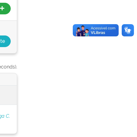
econds).
ga C.