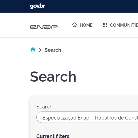
Skip navigation
HOME
COMMUNITI
Search
Search
Search:
Current filters: