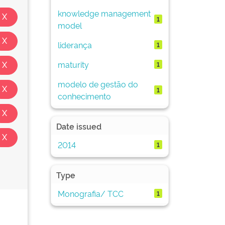
knowledge management
1
model
liderança
1
maturity
1
modelo de gestão do
1
conhecimento
Date issued
2014
1
Type
Monografia/ TCC
1