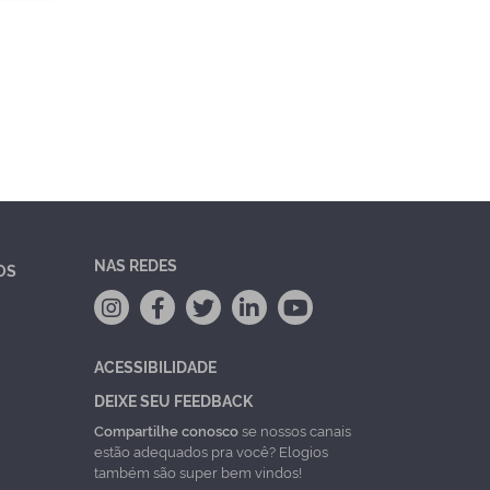
NAS REDES
OS
ACESSIBILIDADE
DEIXE SEU FEEDBACK
Compartilhe conosco
se nossos canais
estão adequados pra você? Elogios
também são super bem vindos!