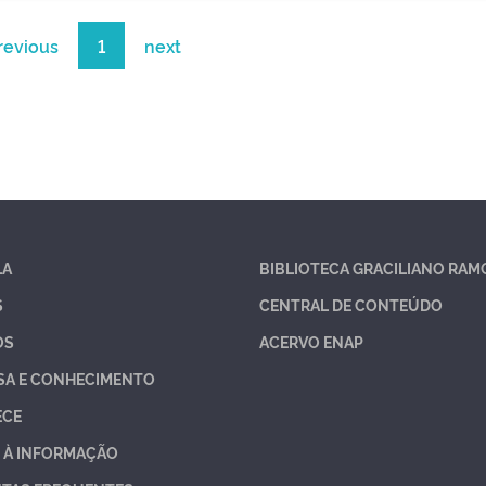
revious
1
next
LA
BIBLIOTECA GRACILIANO RAM
S
CENTRAL DE CONTEÚDO
OS
ACERVO ENAP
SA E CONHECIMENTO
ECE
 À INFORMAÇÃO