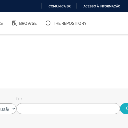
COMUNICA BR
ACESSO À INFORMAÇÃO
IR
PARA
ES
BROWSE
THE REPOSITORY
O
CONTEÚDO
for