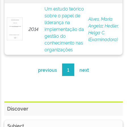
Um estudo teórico
sobre o papel de
Alves, Maria
liderança na
Angela
;
Hedler,
2014
implementação da
Helga C.
gestão do
(Examinadora)
conhecimento nas
organizações
previous
1
next
Discover
Subject