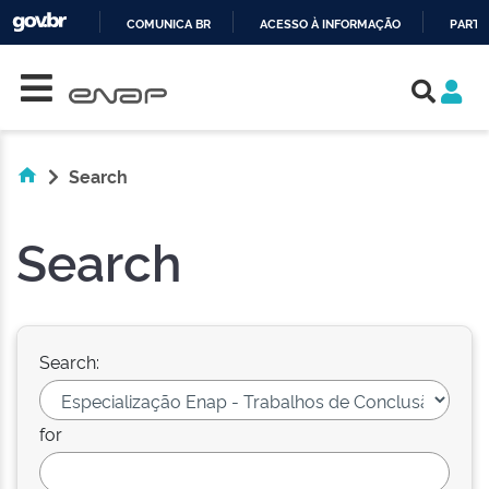
COMUNICA BR
ACESSO À INFORMAÇÃO
PARTI
Skip navigation
IR
PARA
O
CONTEÚDO
Search
Search
Search:
for