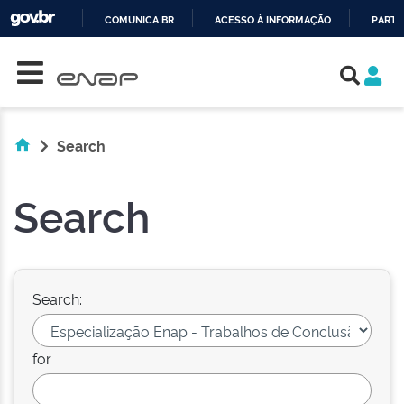
COMUNICA BR
ACESSO À INFORMAÇÃO
PARTI
Skip navigation
IR
PARA
O
CONTEÚDO
Search
Search
Search:
for