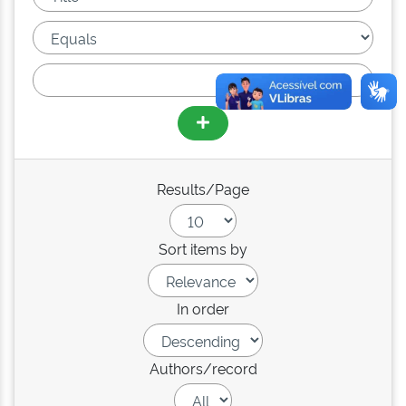
Results/Page
Sort items by
In order
Authors/record