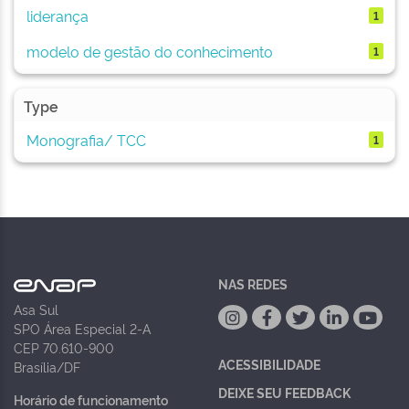
liderança
1
modelo de gestão do conhecimento
1
Type
Monografia/ TCC
1
NAS REDES
Asa Sul
SPO Área Especial 2-A
CEP 70.610-900
ACESSIBILIDADE
Brasília/DF
DEIXE SEU FEEDBACK
Horário de funcionamento