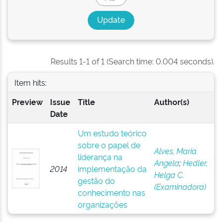
Results 1-1 of 1 (Search time: 0.004 seconds).
Item hits:
Preview
Issue
Title
Author(s)
Date
Um estudo teórico
sobre o papel de
Alves, Maria
liderança na
Angela
;
Hedler,
2014
implementação da
Helga C.
gestão do
(Examinadora)
conhecimento nas
organizações