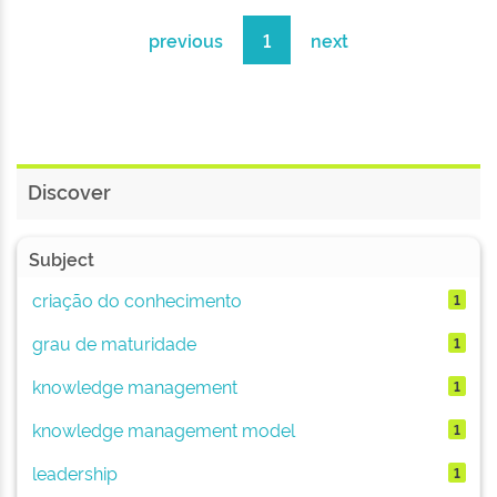
previous
1
next
Discover
Subject
criação do conhecimento
1
grau de maturidade
1
knowledge management
1
knowledge management model
1
leadership
1