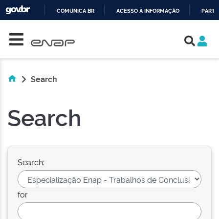
COMUNICA BR
ACESSO À INFORMAÇÃO
PARTI
Skip navigation
IR
PARA
O
CONTEÚDO
Search
Search
Search:
for