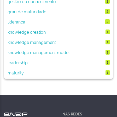
gestão do conhecimento
2
grau de maturidade
2
liderança
2
knowledge creation
1
knowledge management
1
knowledge management model
1
leadership
1
maturity
1
NAS REDES