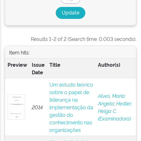
Results 1-2 of 2 (Search time: 0.003 seconds).
Item hits:
Preview
Issue
Title
Author(s)
Date
Um estudo teórico
sobre o papel de
Alves, Maria
liderança na
Angela
;
Hedler,
2014
implementação da
Helga C.
gestão do
(Examinadora)
conhecimento nas
organizações