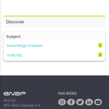
Discover
Subject
knowledge creation
1
maturity
1
NAS REDES
Asa Sul
SPO Área Especial 2-A