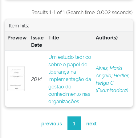
Results 1-1 of 1 (Search time: 0.002 seconds).
Item hits:
Preview
Issue
Title
Author(s)
Date
Um estudo teórico
sobre o papel de
Alves, Maria
liderança na
Angela
;
Hedler,
2014
implementação da
Helga C.
gestão do
(Examinadora)
conhecimento nas
organizações
previous
1
next