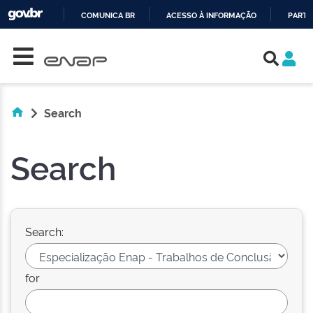
COMUNICA BR
ACESSO À INFORMAÇÃO
PARTI
Skip navigation
IR
PARA
O
CONTEÚDO
Search
Search
Search:
for