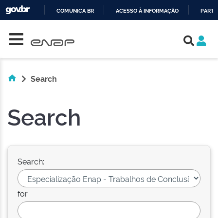
COMUNICA BR
ACESSO À INFORMAÇÃO
PARTI
Skip navigation
IR
PARA
O
CONTEÚDO
Search
Search
Search:
for