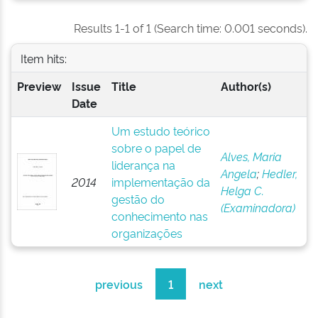
Results 1-1 of 1 (Search time: 0.001 seconds).
Item hits:
Preview
Issue
Title
Author(s)
Date
Um estudo teórico
sobre o papel de
Alves, Maria
liderança na
Angela
;
Hedler,
2014
implementação da
Helga C.
gestão do
(Examinadora)
conhecimento nas
organizações
previous
1
next