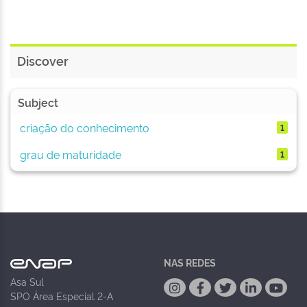
Discover
Subject
criação do conhecimento
1
grau de maturidade
1
NAS REDES
Asa Sul
SPO Área Especial 2-A