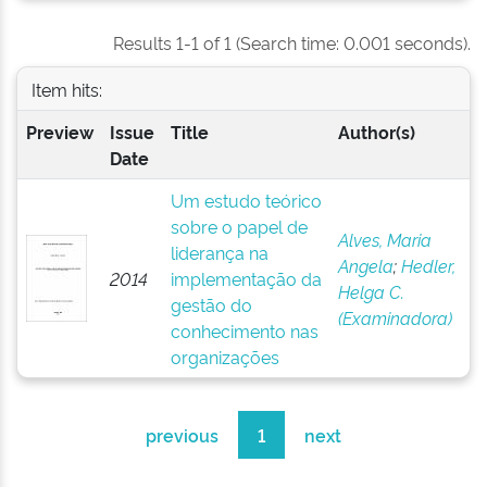
Results 1-1 of 1 (Search time: 0.001 seconds).
Item hits:
Preview
Issue
Title
Author(s)
Date
Um estudo teórico
sobre o papel de
Alves, Maria
liderança na
Angela
;
Hedler,
2014
implementação da
Helga C.
gestão do
(Examinadora)
conhecimento nas
organizações
previous
1
next