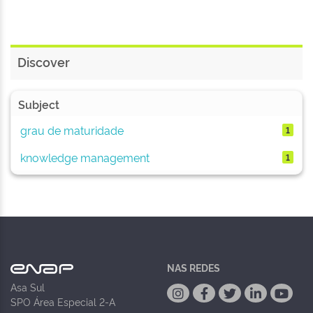
Discover
Subject
grau de maturidade
1
knowledge management
1
NAS REDES
Asa Sul
SPO Área Especial 2-A