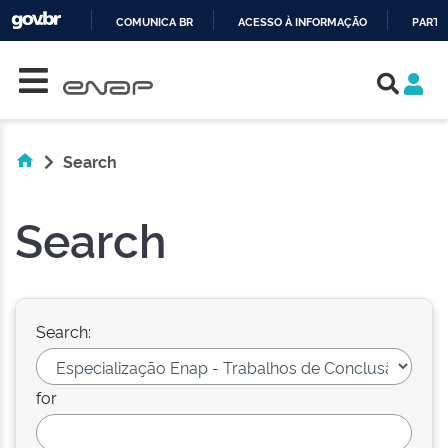
COMUNICA BR
ACESSO À INFORMAÇÃO
PARTI
Skip navigation
IR
PARA
O
CONTEÚDO
Search
Search
Search:
for