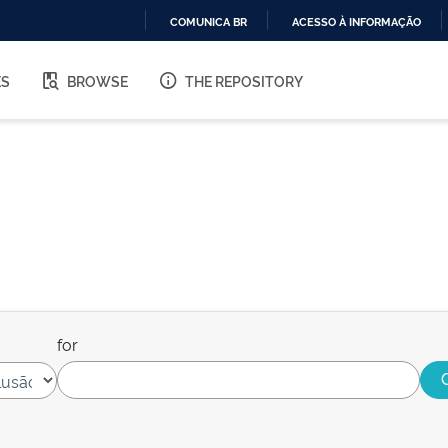
COMUNICA BR
ACESSO À INFORMAÇÃO
IR
PARA
ES
BROWSE
THE REPOSITORY
O
CONTEÚDO
for