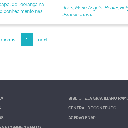
apel de liderança na
Alves, Maria Angela
;
Hedler, Hel
o conhecimento nas
(Examinadora)
revious
1
next
LA
BIBLIOTECA GRACILIANO RAM
S
CENTRAL DE CONTEÚDO
OS
ACERVO ENAP
SA E CONHECIMENTO