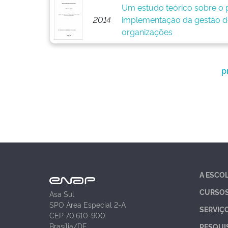
Um estudo teórico sobre o p
2014
implementação da gestão d
organizações
p
A ESCO
CURSO
Asa Sul
SPO Área Especial 2-A
SERVIÇ
CEP 70.610-900
Brasília/DF
PESQUI