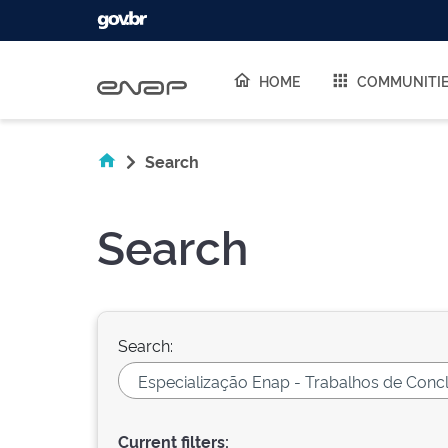
Skip navigation
HOME
COMMUNITI
Search
Search
Search:
Current filters: