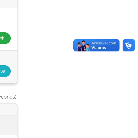
econds).