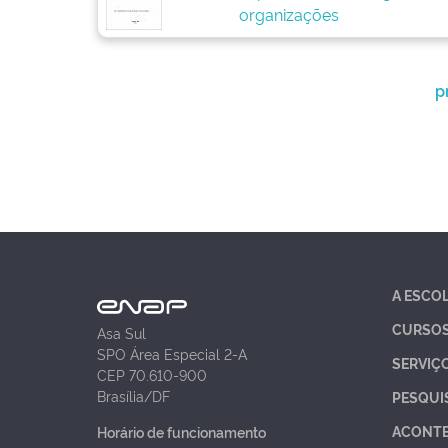
organizações
p
A ESCO
CURSO
Asa Sul
SPO Área Especial 2-A
SERVIÇ
CEP 70.610-900
Brasília/DF
PESQUI
ACONT
Horário de funcionamento