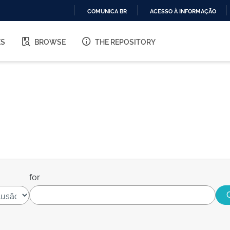
COMUNICA BR
ACESSO À INFORMAÇÃO
IR
PARA
ES
BROWSE
THE REPOSITORY
O
CONTEÚDO
for