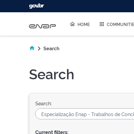
Skip navigation
HOME
COMMUNITI
Search
Search
Search:
Current filters: