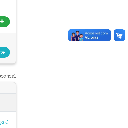
econds).
ga C.