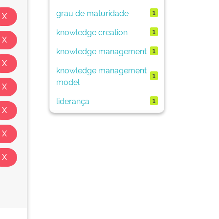
grau de maturidade
1
knowledge creation
1
knowledge management
1
knowledge management
1
model
liderança
1