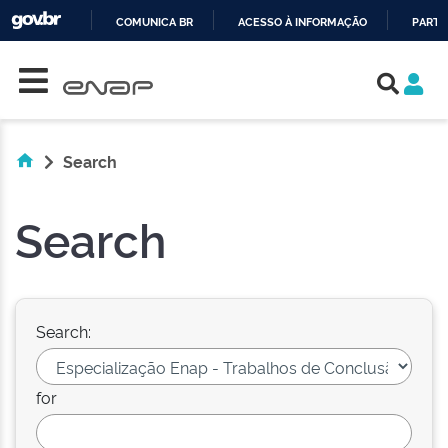
COMUNICA BR
ACESSO À INFORMAÇÃO
PARTI
Skip navigation
IR
PARA
O
CONTEÚDO
Search
Search
Search:
for