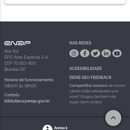
NAS REDES
Asa Sul
SPO Área Especial 2-A
CEP 70.610-900
ACESSIBILIDADE
Brasília/DF
DEIXE SEU FEEDBACK
Horário de funcionamento
Compartilhe conosco
se nossos
08h00 às 18h00
canais estão adequados pra
Contato
você? Elogios também são
biblioteca@enap.gov.br
super bem vindos!