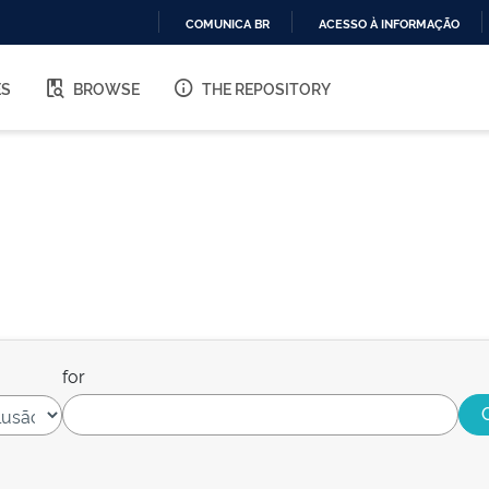
COMUNICA BR
ACESSO À INFORMAÇÃO
IR
PARA
ES
BROWSE
THE REPOSITORY
O
CONTEÚDO
for