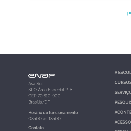
p
A ESCO
CURSO
Asa Sul
SPO Área Especial 2-A
SERVIÇ
CEP 70.610-900
Brasília/DF
PESQUI
ACONT
Horário de funcionamento
08h00 às 18h00
ACESSO
Contato