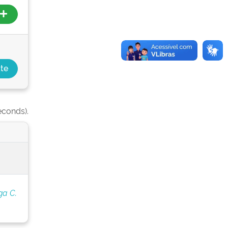
econds).
ga C.