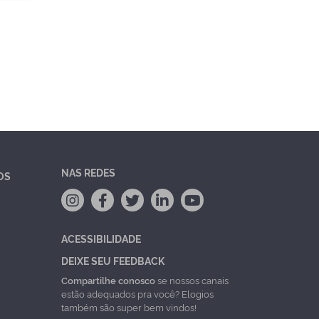
NAS REDES
OS
ACESSIBILIDADE
DEIXE SEU FEEDBACK
Compartilhe conosco
se nossos canais
estão adequados pra você? Elogios
também são super bem vindos!