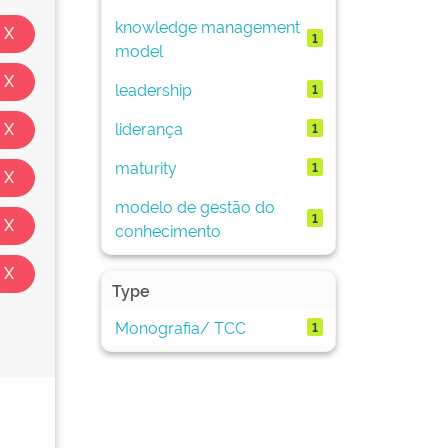
knowledge management
1
model
leadership
1
liderança
1
maturity
1
modelo de gestão do
1
conhecimento
Type
Monografia/ TCC
1