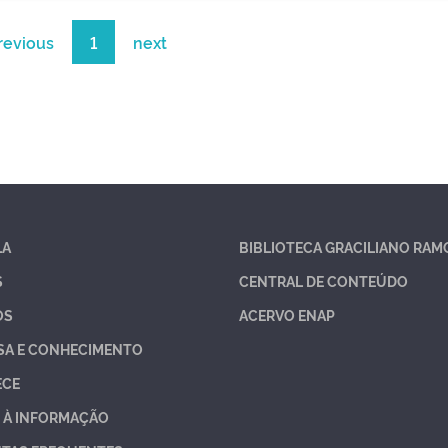
revious
1
next
LA
BIBLIOTECA GRACILIANO RAM
S
CENTRAL DE CONTEÚDO
OS
ACERVO ENAP
SA E CONHECIMENTO
ECE
 À INFORMAÇÃO