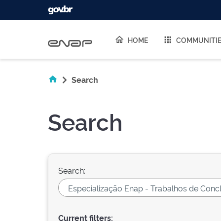
Skip navigation
HOME
COMMUNITI
Search
Search
Search:
Current filters: