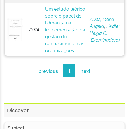
Um estudo teórico
sobre o papel de
Alves, Maria
liderança na
Angela
;
Hedler,
2014
implementação da
Helga C.
gestão do
(Examinadora)
conhecimento nas
organizações
previous
1
next
Discover
Subject