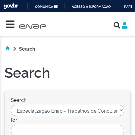
COMUNICA BR
ACESSO À INFORMAÇÃO
PARTI
Skip navigation
IR
PARA
O
CONTEÚDO
Search
Search
Search:
for