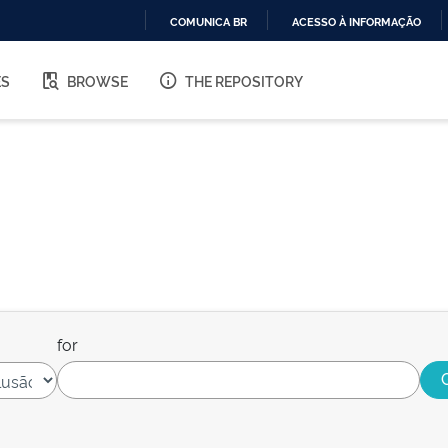
COMUNICA BR
ACESSO À INFORMAÇÃO
IR
PARA
ES
BROWSE
THE REPOSITORY
O
CONTEÚDO
for