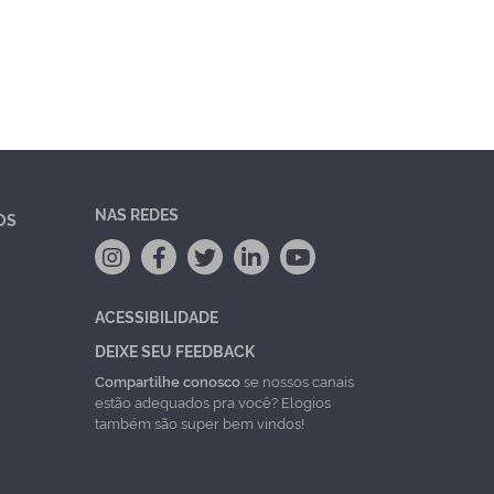
NAS REDES
OS
ACESSIBILIDADE
DEIXE SEU FEEDBACK
Compartilhe conosco
se nossos canais
estão adequados pra você? Elogios
também são super bem vindos!