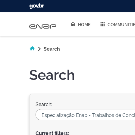
Skip navigation
HOME
COMMUNITI
Search
Search
Search:
Current filters: