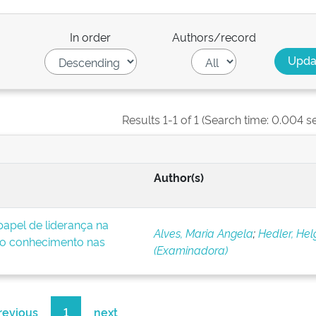
In order
Authors/record
Results 1-1 of 1 (Search time: 0.004 s
Author(s)
apel de liderança na
Alves, Maria Angela
;
Hedler, Hel
o conhecimento nas
(Examinadora)
revious
1
next