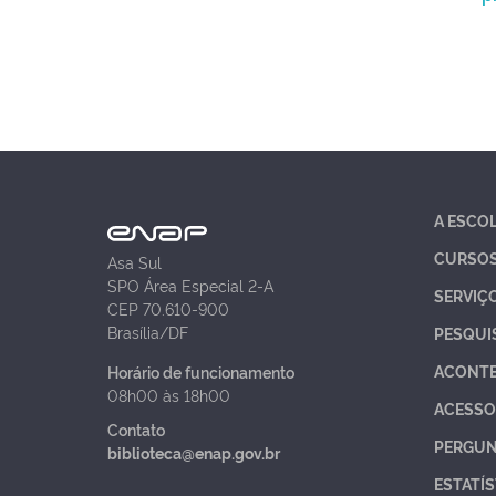
A ESCO
CURSO
Asa Sul
SPO Área Especial 2-A
SERVIÇ
CEP 70.610-900
Brasília/DF
PESQUI
ACONT
Horário de funcionamento
08h00 às 18h00
ACESSO
Contato
PERGUN
biblioteca@enap.gov.br
ESTATÍS