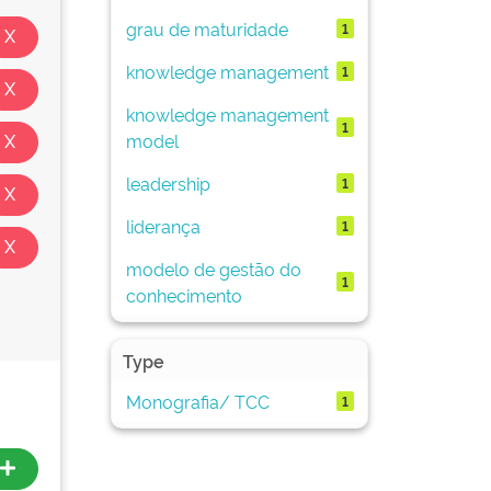
grau de maturidade
1
knowledge management
1
knowledge management
1
model
leadership
1
liderança
1
modelo de gestão do
1
conhecimento
Type
Monografia/ TCC
1