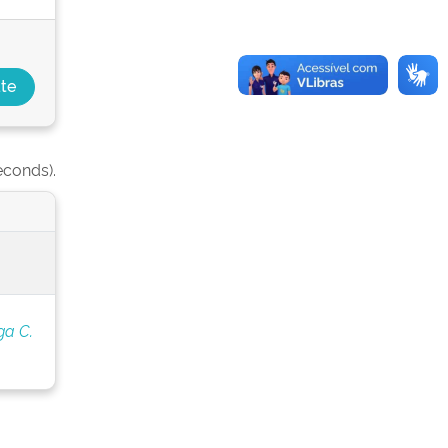
econds).
ga C.