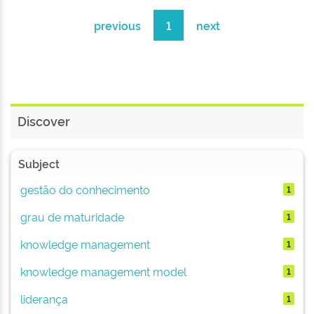
previous
1
next
Discover
Subject
gestão do conhecimento
1
grau de maturidade
1
knowledge management
1
knowledge management model
1
liderança
1