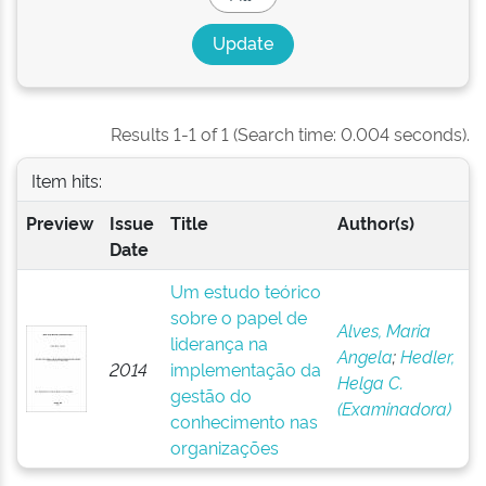
Results 1-1 of 1 (Search time: 0.004 seconds).
Item hits:
Preview
Issue
Title
Author(s)
Date
Um estudo teórico
sobre o papel de
Alves, Maria
liderança na
Angela
;
Hedler,
2014
implementação da
Helga C.
gestão do
(Examinadora)
conhecimento nas
organizações