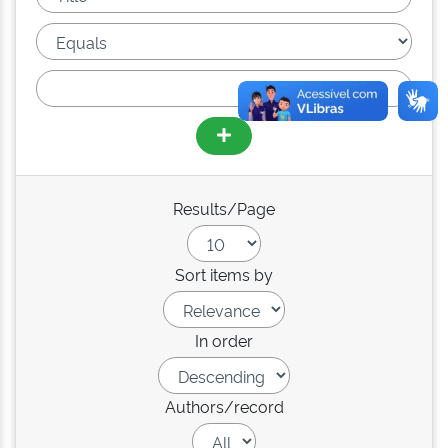
Results/Page
Sort items by
In order
Authors/record