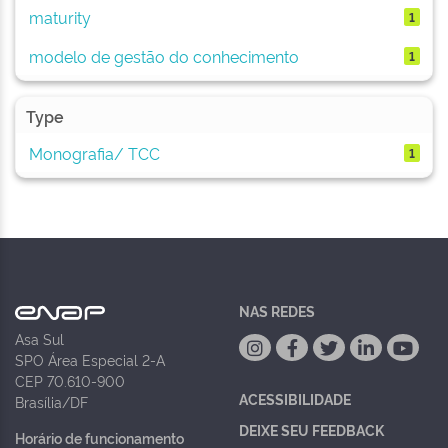
maturity
1
modelo de gestão do conhecimento
1
Type
Monografia/ TCC
1
NAS REDES
Asa Sul
SPO Área Especial 2-A
CEP 70.610-900
ACESSIBILIDADE
Brasília/DF
DEIXE SEU FEEDBACK
Horário de funcionamento