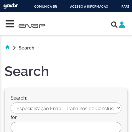
COMUNICA BR
ACESSO À INFORMAÇÃO
PARTI
Skip navigation
IR
PARA
O
CONTEÚDO
Search
Search
Search:
for