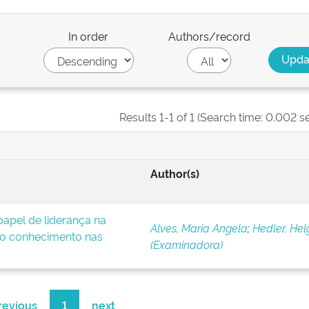
In order
Authors/record
Results 1-1 of 1 (Search time: 0.002 s
Author(s)
apel de liderança na
Alves, Maria Angela
;
Hedler, Hel
o conhecimento nas
(Examinadora)
revious
1
next