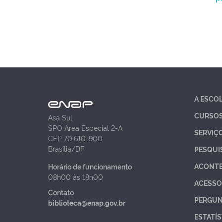
A ESCO
CURSO
Asa Sul
SPO Área Especial 2-A
SERVIÇ
CEP 70.610-900
Brasília/DF
PESQUI
ACONT
Horário de funcionamento
08h00 às 18h00
ACESSO
Contato
PERGUN
biblioteca@enap.gov.br
ESTATÍS