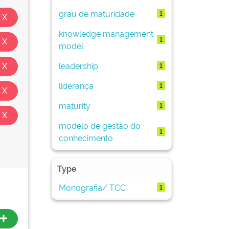
grau de maturidade
1
knowledge management
1
model
leadership
1
liderança
1
maturity
1
modelo de gestão do
1
conhecimento
Type
Monografia/ TCC
1