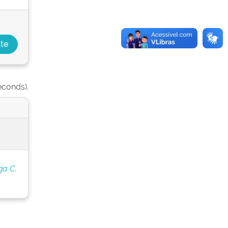
econds).
ga C.