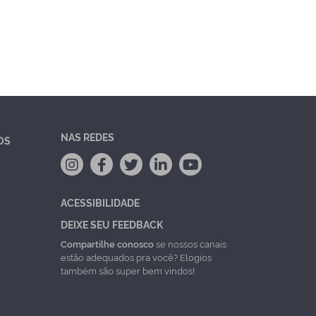
NAS REDES
OS
ACESSIBILIDADE
DEIXE SEU FEEDBACK
Compartilhe conosco
se nossos canais
estão adequados pra você? Elogios
também são super bem vindos!