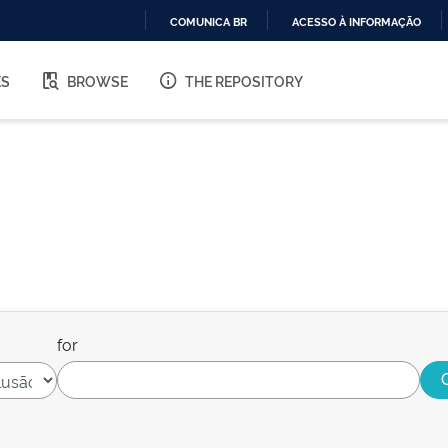
COMUNICA BR
ACESSO À INFORMAÇÃO
IR
PARA
ES
BROWSE
THE REPOSITORY
O
CONTEÚDO
for