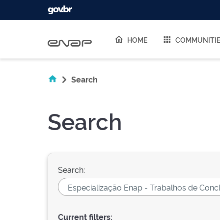
Skip navigation
HOME
COMMUNITI
Search
Search
Search:
Current filters: