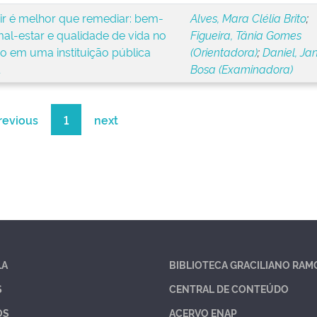
ir é melhor que remediar: bem-
Alves, Mara Clélia Brito
;
mal-estar e qualidade de vida no
Figueira, Tânia Gomes
ho em uma instituição pública
(Orientadora)
;
Daniel, Ja
Bosa (Examinadora)
revious
1
next
LA
BIBLIOTECA GRACILIANO RAM
S
CENTRAL DE CONTEÚDO
OS
ACERVO ENAP