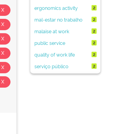
ergonomics activity
2
mal-estar no trabalho
2
malaise at work
2
public service
2
quality of work life
2
serviço público
2