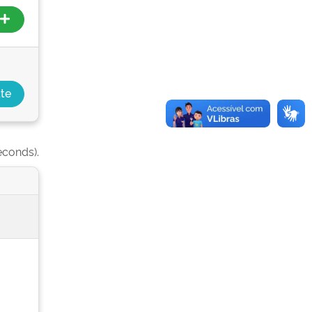
econds).