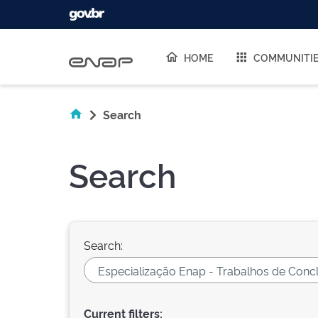
Skip navigation
HOME
COMMUNITI
Search
Search
Search:
Current filters: