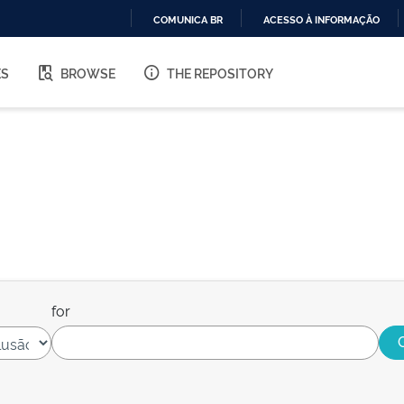
COMUNICA BR
ACESSO À INFORMAÇÃO
IR
PARA
ES
BROWSE
THE REPOSITORY
O
CONTEÚDO
for