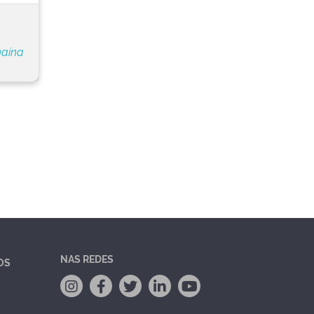
naína
NAS REDES
OS