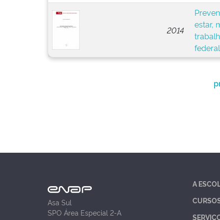
Preven
estar, 
2014
trabal
federal
p
A ESCO
CURSO
Asa Sul
SPO Área Especial 2-A
SERVIÇ