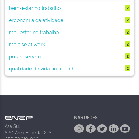
bem-estar no trabalho
2
ergonomia da atividade
2
mal-estar no trabalho
2
malaise at work
2
public service
2
qualidade de vida no trabalho
2
NAS REDES
Asa Sul
SPO Área Especial 2-A
CEP 70.610-900