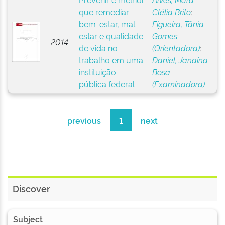
que remediar:
Clélia Brito
;
bem-estar, mal-
Figueira, Tânia
estar e qualidade
Gomes
2014
de vida no
(Orientadora)
;
trabalho em uma
Daniel, Janaína
instituição
Bosa
pública federal
(Examinadora)
previous
1
next
Discover
Subject