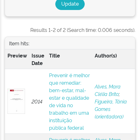
Results 1-2 of 2 (Search time: 0.006 seconds).
Item hits:
Preview
Issue
Title
Author(s)
Date
Prevenir é melhor
que remediar:
Alves, Mara
bem-estar, mal-
Clélia Brito
;
estar e qualidade
2014
Figueira, Tânia
de vida no
Gomes
trabalho em uma
(orientadora)
instituição
pública federal
Prevenir é melhor
Alves, Mara