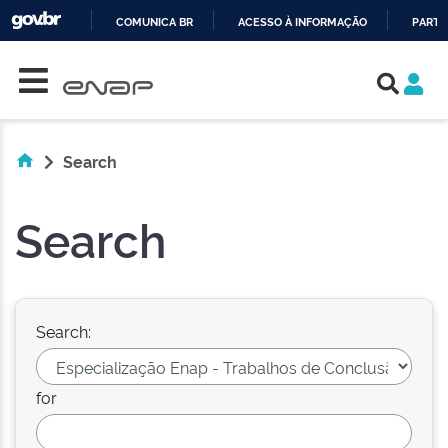
COMUNICA BR
ACESSO À INFORMAÇÃO
PARTI
Skip navigation
IR
PARA
O
CONTEÚDO
Search
Search
Search:
for