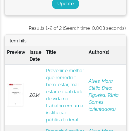
Results 1-2 of 2 (Search time: 0.003 seconds).
Item hits:
Preview
Issue
Title
Author(s)
Date
Prevenir é melhor
que remediar:
Alves, Mara
bem-estar, mal-
Clélia Brito
;
estar e qualidade
2014
Figueira, Tânia
de vida no
Gomes
trabalho em uma
(orientadora)
instituição
pública federal
Prevenir é melhor
Alves, Mara