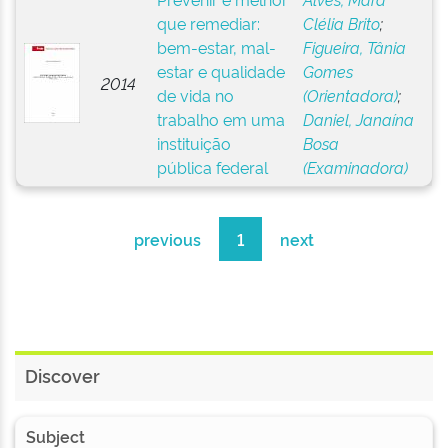
que remediar:
Clélia Brito
;
bem-estar, mal-
Figueira, Tânia
estar e qualidade
Gomes
2014
de vida no
(Orientadora)
;
trabalho em uma
Daniel, Janaína
instituição
Bosa
pública federal
(Examinadora)
previous
1
next
Discover
Subject