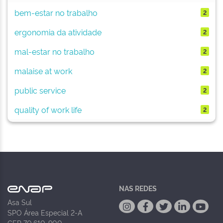
bem-estar no trabalho
2
ergonomia da atividade
2
mal-estar no trabalho
2
malaise at work
2
public service
2
quality of work life
2
NAS REDES
Asa Sul
SPO Área Especial 2-A
CEP 70.610-900