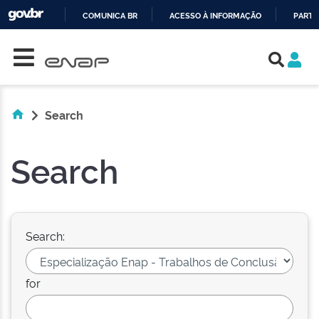
COMUNICA BR
ACESSO À INFORMAÇÃO
PARTI
Skip navigation
IR
PARA
O
CONTEÚDO
Search
Search
Search:
for