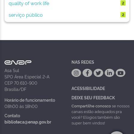
quality of work life
2
serviço público
2
NAS REDES
Asa Sul
SPO Área Especial 2-A
CEP 70.610-900
ACESSIBILIDADE
Brasília/DF
DEIXE SEU FEEDBACK
Horário de funcionamento
Compartilhe conosco
se nossos
08h00 às 18h00
canais estão adequados pra
Contato
você? Elogios também são
biblioteca@enap.gov.br
super bem vindos!