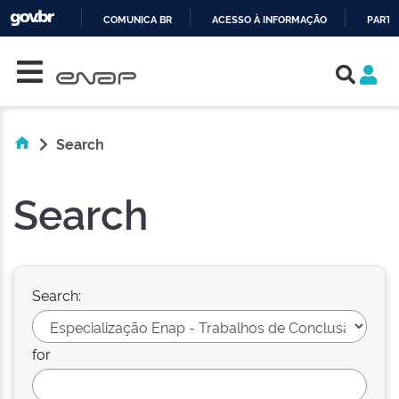
COMUNICA BR
ACESSO À INFORMAÇÃO
PARTI
Skip navigation
IR
PARA
O
CONTEÚDO
Search
Search
Search:
for