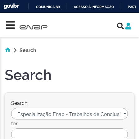
COMUNICA BR
ACESSO À INFORMAÇÃO
PARTI
Skip navigation
IR
PARA
O
CONTEÚDO
Search
Search
Search:
for