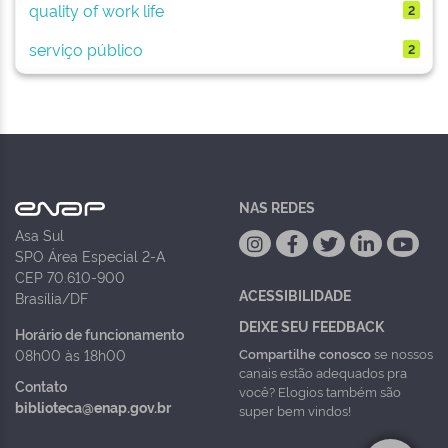
quality of work life
2
serviço público
2
NAS REDES
Asa Sul
SPO Área Especial 2-A
CEP 70.610-900
ACESSIBILIDADE
Brasília/DF
DEIXE SEU FEEDBACK
Horário de funcionamento
Compartilhe conosco
se nossos
08h00 às 18h00
canais estão adequados pra
Contato
você? Elogios também são
biblioteca@enap.gov.br
super bem vindos!