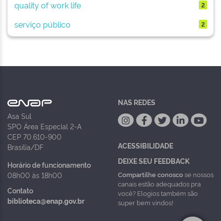
quality of work life
2
serviço público
2
NAS REDES
Asa Sul
SPO Área Especial 2-A
CEP 70.610-900
ACESSIBILIDADE
Brasília/DF
DEIXE SEU FEEDBACK
Horário de funcionamento
Compartilhe conosco
se nossos
08h00 às 18h00
canais estão adequados pra
Contato
você? Elogios também são
biblioteca@enap.gov.br
super bem vindos!