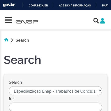
COMUNICA BR
ACESSO À INFORMAÇÃO
PARTI
Skip navigation
IR
PARA
O
CONTEÚDO
Search
Search
Search:
for