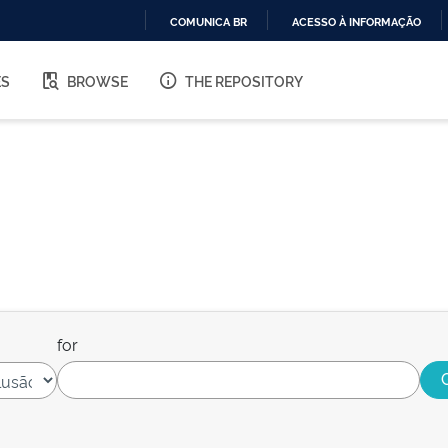
COMUNICA BR
ACESSO À INFORMAÇÃO
IR
PARA
ES
BROWSE
THE REPOSITORY
O
CONTEÚDO
for