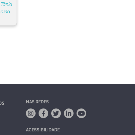
 Tânia
naína
NAS REDES
OS
ACESSIBILIDADE