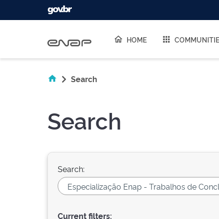
Skip navigation
HOME
COMMUNITI
Search
Search
Search:
Current filters: