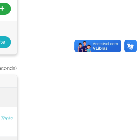
econds).
 Tânia