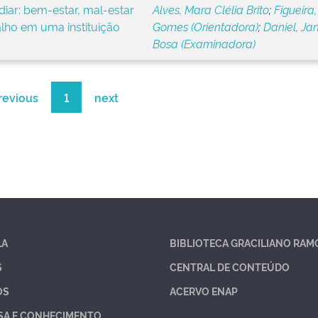
iar: bem-estar, mal-estar
Alves, Mara Clélia Brito
;
Figueira,
alho em uma instituição
Gomes (Orientadora)
;
Daniel, Ja
Bosa (Examinadora)
revious
1
next
LA
BIBLIOTECA GRACILIANO RAM
S
CENTRAL DE CONTEÚDO
OS
ACERVO ENAP
SA E CONHECIMENTO