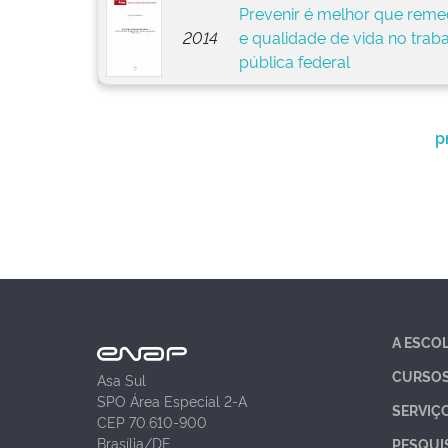
Prevenir é melhor que remed
2014
e qualidade de vida no trab
pública federal
p
A ESCO
CURSO
Asa Sul
SPO Área Especial 2-A
SERVIÇ
CEP 70.610-900
Brasília/DF
PESQUI