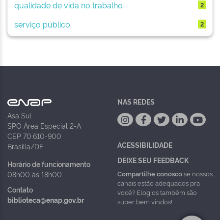
qualidade de vida no trabalho
2
serviço público
2
NAS REDES
Asa Sul
SPO Área Especial 2-A
CEP 70.610-900
ACESSIBILIDADE
Brasília/DF
DEIXE SEU FEEDBACK
Horário de funcionamento
Compartilhe conosco
se nossos
08h00 às 18h00
canais estão adequados pra
Contato
você? Elogios também são
biblioteca@enap.gov.br
super bem vindos!