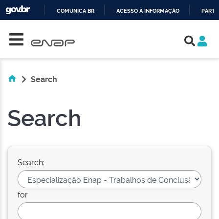
COMUNICA BR
ACESSO À INFORMAÇÃO
PARTI
Skip navigation
IR
PARA
O
CONTEÚDO
Search
Search
Search:
for