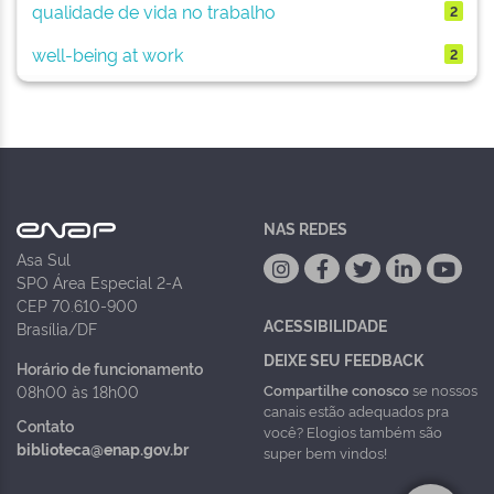
qualidade de vida no trabalho
2
well-being at work
2
NAS REDES
Asa Sul
SPO Área Especial 2-A
CEP 70.610-900
ACESSIBILIDADE
Brasília/DF
DEIXE SEU FEEDBACK
Horário de funcionamento
Compartilhe conosco
se nossos
08h00 às 18h00
canais estão adequados pra
Contato
você? Elogios também são
biblioteca@enap.gov.br
super bem vindos!