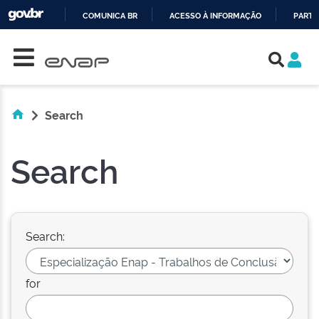
COMUNICA BR
ACESSO À INFORMAÇÃO
PARTI
Skip navigation
IR
PARA
O
CONTEÚDO
Search
Search
Search:
for