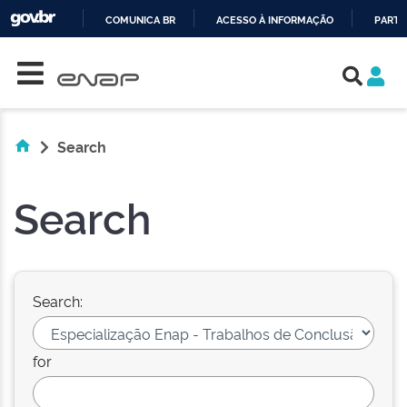
COMUNICA BR
ACESSO À INFORMAÇÃO
PARTI
Skip navigation
IR
PARA
O
CONTEÚDO
Search
Search
Search:
for