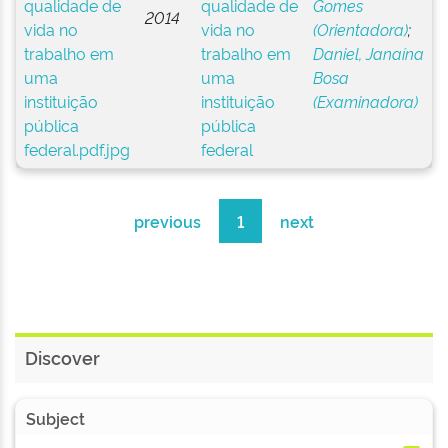
qualidade de
Gomes
2014
vida no
(Orientadora)
;
trabalho em
Daniel, Janaína
uma
Bosa
instituição
(Examinadora)
pública
federal
previous
1
next
Discover
Subject