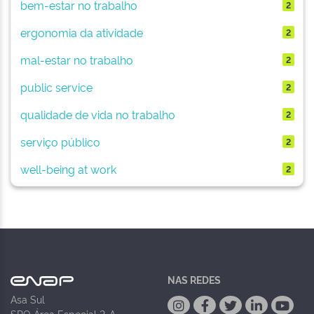
bem-estar no trabalho
2
ergonomia da atividade
2
mal-estar no trabalho
2
public service
2
qualidade de vida no trabalho
2
serviço público
2
well-being at work
2
NAS REDES
Asa Sul
SPO Área Especial 2-A