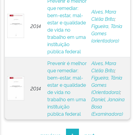
Prevenir é melhor
que remediar:
Alves, Mara
bem-estar, mal-
Clélia Brito
;
estar e qualidade
2014
Figueira, Tânia
de vida no
Gomes
trabalho em uma
(orientadora)
instituição
pública federal
Prevenir é melhor
Alves, Mara
que remediar:
Clélia Brito
;
bem-estar, mal-
Figueira, Tânia
estar e qualidade
Gomes
2014
de vida no
(Orientadora)
;
trabalho em uma
Daniel, Janaína
instituição
Bosa
pública federal
(Examinadora)