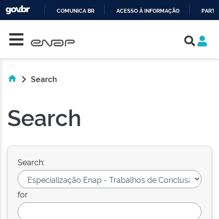
COMUNICA BR
ACESSO À INFORMAÇÃO
PARTI
Skip navigation
IR
PARA
O
CONTEÚDO
Search
Search
Search:
for