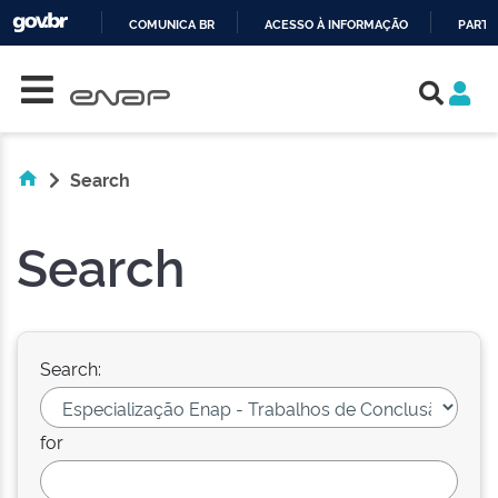
COMUNICA BR
ACESSO À INFORMAÇÃO
PARTI
Skip navigation
IR
PARA
O
CONTEÚDO
Search
Search
Search:
for