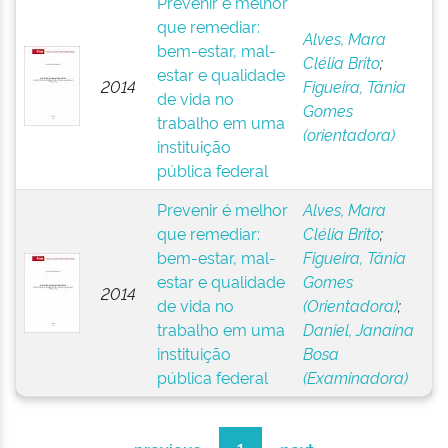
Prevenir é melhor
que remediar:
Alves, Mara
bem-estar, mal-
Clélia Brito
;
estar e qualidade
2014
Figueira, Tânia
de vida no
Gomes
trabalho em uma
(orientadora)
instituição
pública federal
Prevenir é melhor
Alves, Mara
que remediar:
Clélia Brito
;
bem-estar, mal-
Figueira, Tânia
estar e qualidade
Gomes
2014
de vida no
(Orientadora)
;
trabalho em uma
Daniel, Janaína
instituição
Bosa
pública federal
(Examinadora)