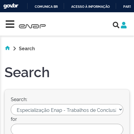
COMUNICA BR
ACESSO À INFORMAÇÃO
PARTI
Skip navigation
IR
PARA
O
CONTEÚDO
Search
Search
Search:
for