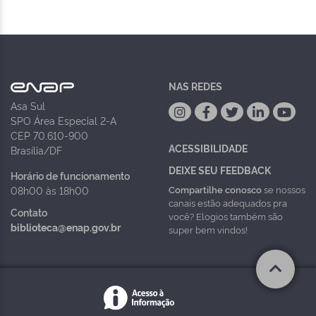
NAS REDES
Asa Sul
SPO Área Especial 2-A
CEP 70.610-900
ACESSIBILIDADE
Brasília/DF
DEIXE SEU FEEDBACK
Horário de funcionamento
Compartilhe conosco
se nossos
08h00 às 18h00
canais estão adequados pra
Contato
você? Elogios também são
biblioteca@enap.gov.br
super bem vindos!