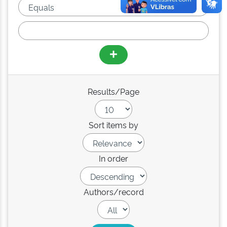
Results/Page
Sort items by
In order
Authors/record