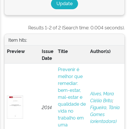
Results 1-2 of 2 (Search time: 0.004 seconds).
Item hits:
Preview
Issue
Title
Author(s)
Date
Prevenir é
melhor que
remediar:
bem-estar,
Alves, Mara
mal-estar e
Clélia Brito
;
qualidade de
2014
Figueira, Tânia
vida no
Gomes
trabalho em
(orientadora)
uma