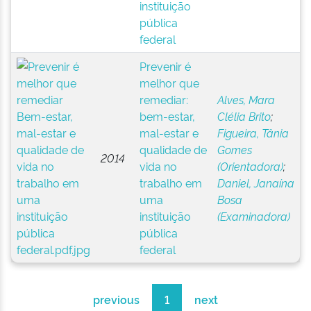
instituição
pública
federal
Prevenir é
melhor que
remediar:
Alves, Mara
bem-estar,
Clélia Brito
;
mal-estar e
Figueira, Tânia
qualidade de
Gomes
2014
vida no
(Orientadora)
;
trabalho em
Daniel, Janaína
uma
Bosa
instituição
(Examinadora)
pública
federal
previous
1
next