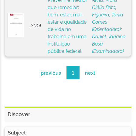
que remediar:
Clélia Brito
;
bem-estar, mal-
Figueira, Tânia
estar e qualidade
Gomes
2014
de vida no
(Orientadora)
;
trabalho em uma
Daniel, Janaína
instituição
Bosa
pública federal
(Examinadora)
previous
1
next
Discover
Subject