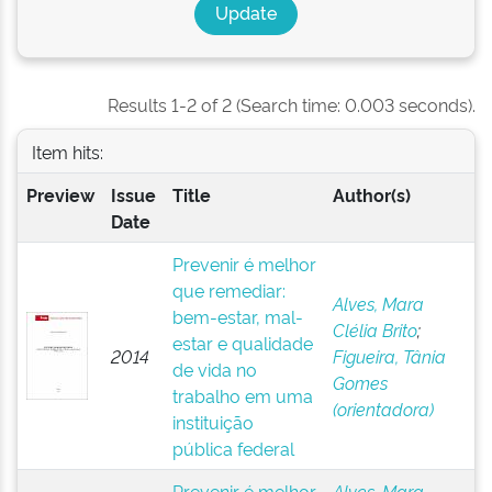
Results 1-2 of 2 (Search time: 0.003 seconds).
Item hits:
Preview
Issue
Title
Author(s)
Date
Prevenir é melhor
que remediar:
Alves, Mara
bem-estar, mal-
Clélia Brito
;
estar e qualidade
2014
Figueira, Tânia
de vida no
Gomes
trabalho em uma
(orientadora)
instituição
pública federal
Prevenir é melhor
Alves, Mara