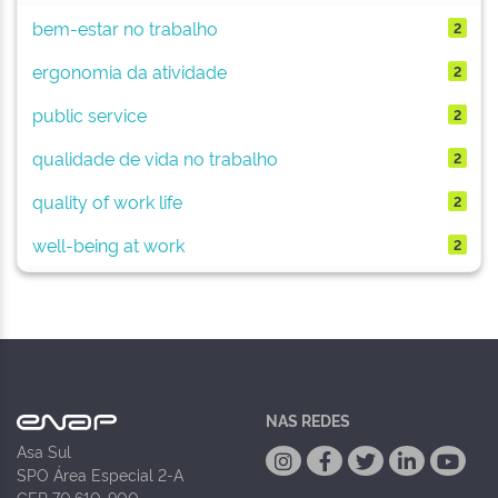
bem-estar no trabalho
2
ergonomia da atividade
2
public service
2
qualidade de vida no trabalho
2
quality of work life
2
well-being at work
2
NAS REDES
Asa Sul
SPO Área Especial 2-A
CEP 70.610-900