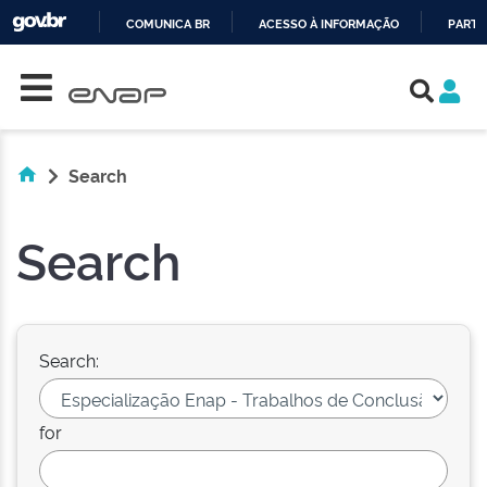
COMUNICA BR
ACESSO À INFORMAÇÃO
PARTI
Skip navigation
IR
PARA
O
CONTEÚDO
Search
Search
Search:
for