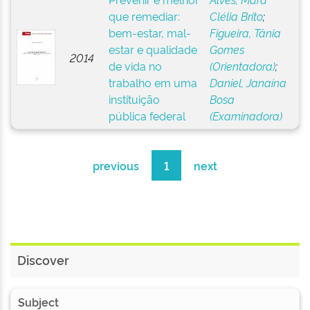
que remediar:
Clélia Brito
;
bem-estar, mal-
Figueira, Tânia
estar e qualidade
Gomes
2014
de vida no
(Orientadora)
;
trabalho em uma
Daniel, Janaína
instituição
Bosa
pública federal
(Examinadora)
previous
1
next
Discover
Subject