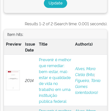
Results 1-2 of 2 (Search time: 0.001 seconds).
Item hits:
Preview
Issue
Title
Author(s)
Date
Prevenir é melhor
que remediar:
Alves, Mara
bem-estar, mal-
Clélia Brito
;
estar e qualidade
2014
Figueira, Tânia
de vida no
Gomes
trabalho em uma
(orientadora)
instituição
pública federal
Prevenir é melhor
Alves, Mara