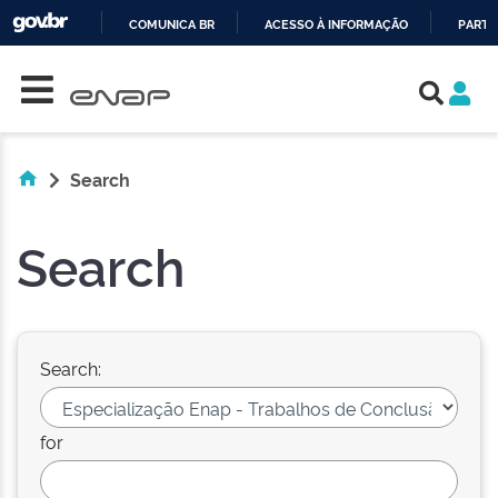
COMUNICA BR
ACESSO À INFORMAÇÃO
PARTI
Skip navigation
IR
PARA
O
CONTEÚDO
Search
Search
Search:
for