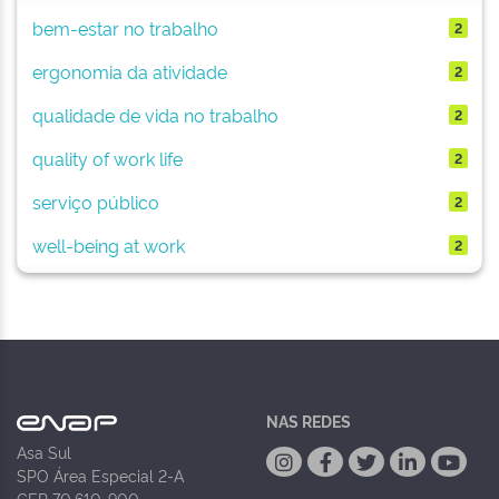
bem-estar no trabalho
2
ergonomia da atividade
2
qualidade de vida no trabalho
2
quality of work life
2
serviço público
2
well-being at work
2
NAS REDES
Asa Sul
SPO Área Especial 2-A
CEP 70.610-900