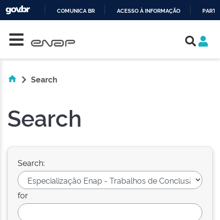
COMUNICA BR
ACESSO À INFORMAÇÃO
PARTI
Skip navigation
IR
PARA
O
CONTEÚDO
Search
Search
Search:
for