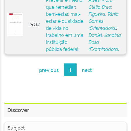
que remediar:
Clélia Brito
;
bem-estar, mal-
Figueira, Tânia
estar e qualidade
Gomes
2014
de vida no
(Orientadora)
;
trabalho em uma
Daniel, Janaína
instituição
Bosa
pública federal
(Examinadora)
previous
1
next
Discover
Subject