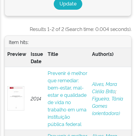
Results 1-2 of 2 (Search time: 0.004 seconds).
Item hits:
Preview
Issue
Title
Author(s)
Date
Prevenir é melhor
que remediar:
Alves, Mara
bem-estar, mal-
Clélia Brito
;
estar e qualidade
2014
Figueira, Tânia
de vida no
Gomes
trabalho em uma
(orientadora)
instituição
pública federal
Prevenir é melhor
Alves, Mara