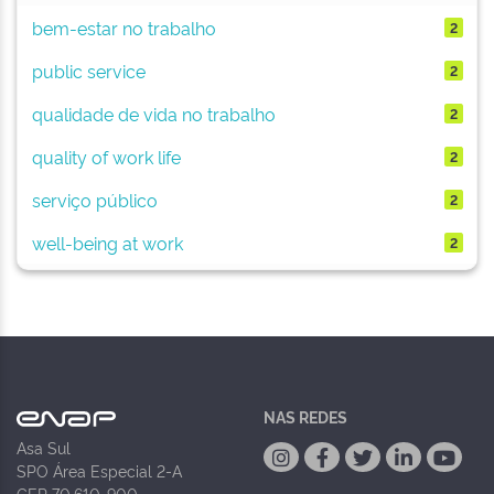
bem-estar no trabalho
2
public service
2
qualidade de vida no trabalho
2
quality of work life
2
serviço público
2
well-being at work
2
NAS REDES
Asa Sul
SPO Área Especial 2-A
CEP 70.610-900