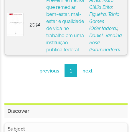
que remediar:
Clélia Brito
;
bem-estar, mal-
Figueira, Tânia
estar e qualidade
Gomes
2014
de vida no
(Orientadora)
;
trabalho em uma
Daniel, Janaína
instituição
Bosa
pública federal
(Examinadora)
previous
1
next
Discover
Subject