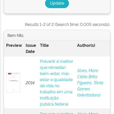
Results 1-2 of 2 (Search time: 0.005 seconds).
Item hits:
Preview
Issue
Title
Author(s)
Date
Prevenir é melhor
que remediar:
Alves, Mara
bem-estar, mal-
Clélia Brito
;
estar e qualidade
2014
Figueira, Tânia
de vida no
Gomes
trabalho em uma
(orientadora)
instituição
pública federal
Prevenir é melhor
Alves, Mara