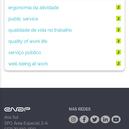
ergonomia da atividade
2
public service
2
qualidade de vida no trabalho
2
quality of work life
2
serviço público
2
well-being at work
2
NAS REDES
Asa Sul
SPO Área Especial 2-A
CEP 70.610-900