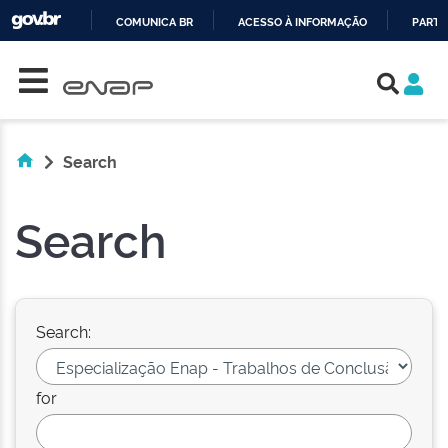
COMUNICA BR
ACESSO À INFORMAÇÃO
PARTI
Skip navigation
IR
PARA
O
CONTEÚDO
Search
Search
Search:
for