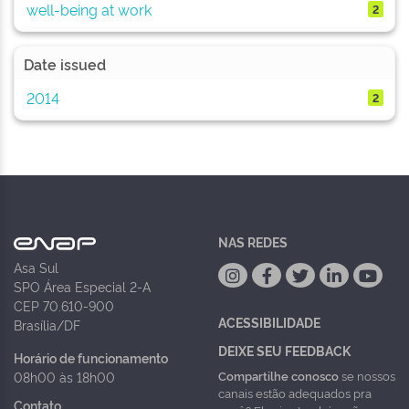
well-being at work
2
Date issued
2014
2
NAS REDES
Asa Sul
SPO Área Especial 2-A
CEP 70.610-900
ACESSIBILIDADE
Brasília/DF
DEIXE SEU FEEDBACK
Horário de funcionamento
Compartilhe conosco
se nossos
08h00 às 18h00
canais estão adequados pra
Contato