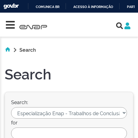
COMUNICA BR
ACESSO À INFORMAÇÃO
PARTI
Skip navigation
IR
PARA
O
CONTEÚDO
Search
Search
Search:
for