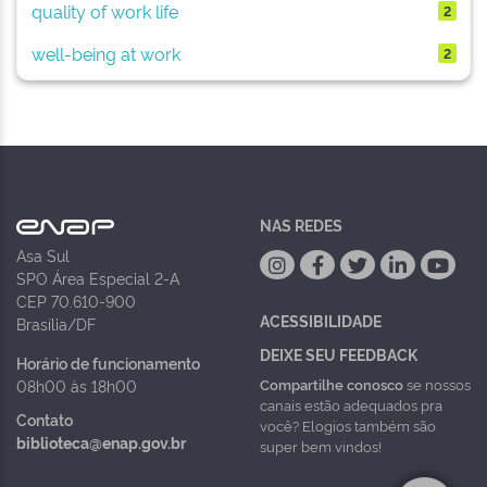
quality of work life
2
well-being at work
2
NAS REDES
Asa Sul
SPO Área Especial 2-A
CEP 70.610-900
ACESSIBILIDADE
Brasília/DF
DEIXE SEU FEEDBACK
Horário de funcionamento
Compartilhe conosco
se nossos
08h00 às 18h00
canais estão adequados pra
Contato
você? Elogios também são
biblioteca@enap.gov.br
super bem vindos!