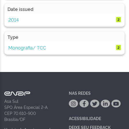
Date issued
2014
2
Type
Monografia/ TCC
2
NAS REDES
Asa Sul
SPO Área Especial 2-A
CEP 70.610-900
ACESSIBILIDADE
Brasília/DF
DEIXE SEU FEEDBACK