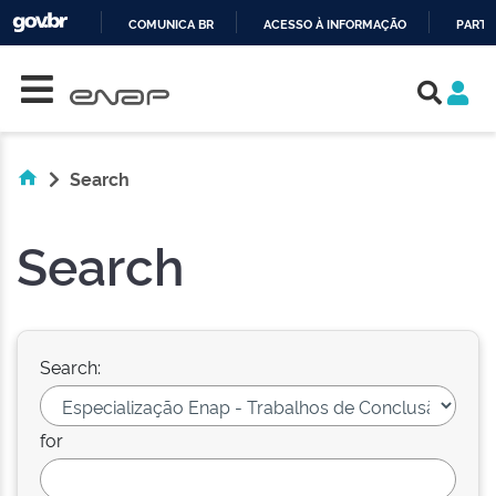
COMUNICA BR
ACESSO À INFORMAÇÃO
PARTI
Skip navigation
IR
PARA
O
CONTEÚDO
Search
Search
Search:
for