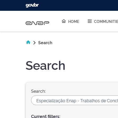
Skip navigation
HOME
COMMUNITI
Search
Search
Search:
Current filters: