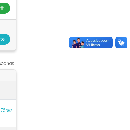
econds).
 Tânia