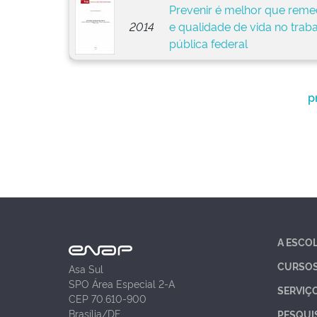
Prevenir é melhor que remed
2014
e qualidade de vida no trab
pública federal
p
A ESCO
CURSO
Asa Sul
SPO Área Especial 2-A
SERVIÇ
CEP 70.610-900
Brasília/DF
PESQUI