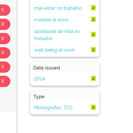
mal-estar no trabalho
2
malaise at work
2
qualidade de vida no
2
trabalho
well-being at work
2
Date issued
2014
2
Type
Monografia/ TCC
2