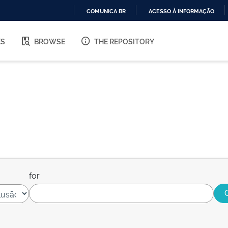
COMUNICA BR
ACESSO À INFORMAÇÃO
IR
PARA
ES
BROWSE
THE REPOSITORY
O
CONTEÚDO
for