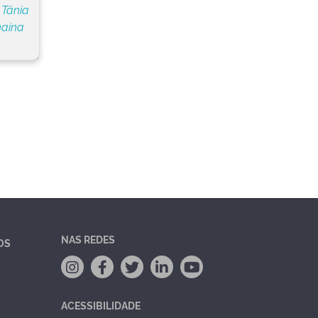
 Tânia
naína
NAS REDES
OS
ACESSIBILIDADE