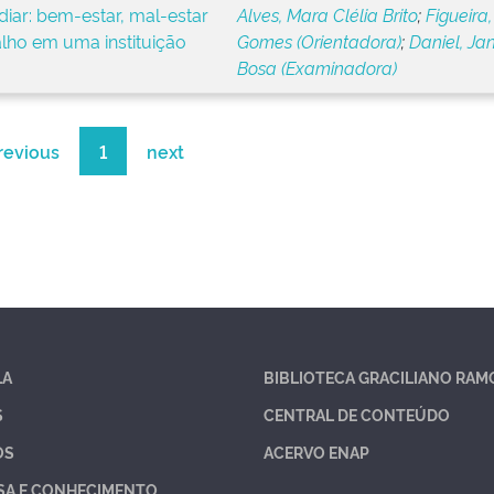
iar: bem-estar, mal-estar
Alves, Mara Clélia Brito
;
Figueira,
alho em uma instituição
Gomes (Orientadora)
;
Daniel, Ja
Bosa (Examinadora)
revious
1
next
LA
BIBLIOTECA GRACILIANO RAM
S
CENTRAL DE CONTEÚDO
OS
ACERVO ENAP
SA E CONHECIMENTO